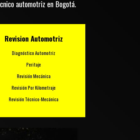
tecnico automotriz en Bogotá.
Revision Automotriz
Diagnóstico Automotriz
Peritaje
Revisión Mecánica
Revisión Por Kilometraje
Revisión Técnico-Mecánica