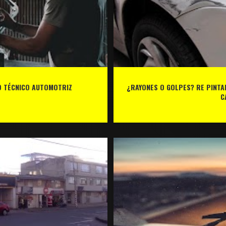
IO TÉCNICO AUTOMOTRIZ
¿RAYONES O GOLPES? RE PINTA
C