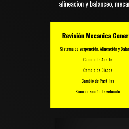
alineacion y balanceo, mecan
.
Revisión Mecanica Gener
Sistema de suspención, Alineación y Bala
Cambio de Aceite
Cambio de Discos
Cambio de Pastillas
Sincronización de vehiculo