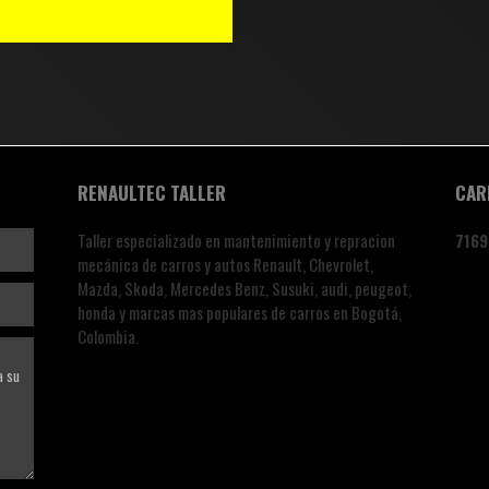
RENAULTEC TALLER
CAR
Taller especializado en mantenimiento y repracion
7
1
6
9
mecánica de carros y autos Renault, Chevrolet,
Mazda, Skoda, Mercedes Benz, Susuki, audi, peugeot,
honda y marcas mas populares de carros en Bogotá,
Colombia.