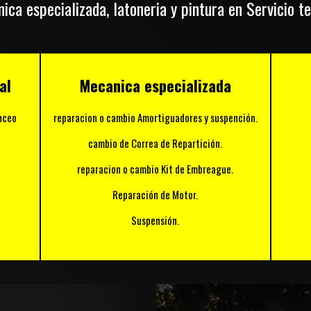
ica especializada, latoneria y pintura en Servicio 
al
Mecanica especializada
nceo
reparacion o cambio Amortiguadores y suspención.
cambio de Correa de Repartición.
reparacion o cambio Kit de Embreague.
Reparación de Motor.
Suspensión.